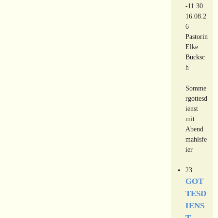
-11.30
16.08.2
6
Pastorin
Elke
Bucksc
h
Somme
rgottesd
ienst
mit
Abend
mahlsfe
ier
23
GOT
TESD
IENS
T