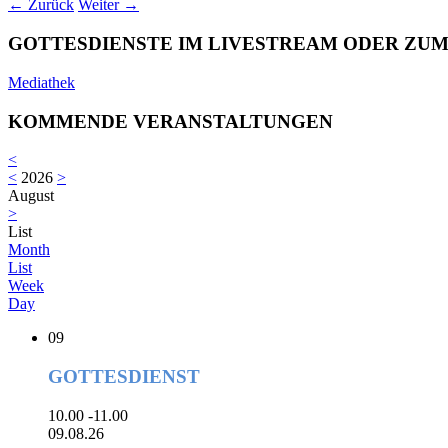
← Zurück
Weiter →
GOTTESDIENSTE IM LIVESTREAM ODER ZU
Mediathek
KOMMENDE VERANSTALTUNGEN
<
<
2026
>
August
>
List
Month
List
Week
Day
09
GOTTESDIENST
10.00 -11.00
09.08.26