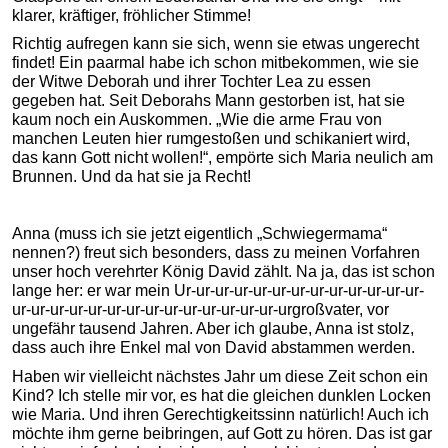
klarer, kräftiger, fröhlicher Stimme!
Richtig aufregen kann sie sich, wenn sie etwas ungerecht
findet! Ein paarmal habe ich schon mitbekommen, wie sie
der Witwe Deborah und ihrer Tochter Lea zu essen
gegeben hat. Seit Deborahs Mann gestorben ist, hat sie
kaum noch ein Auskommen. „Wie die arme Frau von
manchen Leuten hier rumgestoßen und schikaniert wird,
das kann Gott nicht wollen!“, empörte sich Maria neulich am
Brunnen. Und da hat sie ja Recht!
Anna (muss ich sie jetzt eigentlich „Schwiegermama“
nennen?) freut sich besonders, dass zu meinen Vorfahren
unser hoch verehrter König David zählt. Na ja, das ist schon
lange her: er war mein Ur-ur-ur-ur-ur-ur-ur-ur-ur-ur-ur-ur-ur-
ur-ur-ur-ur-ur-ur-ur-ur-ur-ur-ur-ur-ur-ur-urgroßvater, vor
ungefähr tausend Jahren. Aber ich glaube, Anna ist stolz,
dass auch ihre Enkel mal von David abstammen werden.
Haben wir vielleicht nächstes Jahr um diese Zeit schon ein
Kind? Ich stelle mir vor, es hat die gleichen dunklen Locken
wie Maria. Und ihren Gerechtigkeitssinn natürlich! Auch ich
möchte ihm gerne beibringen, auf Gott zu hören. Das ist gar