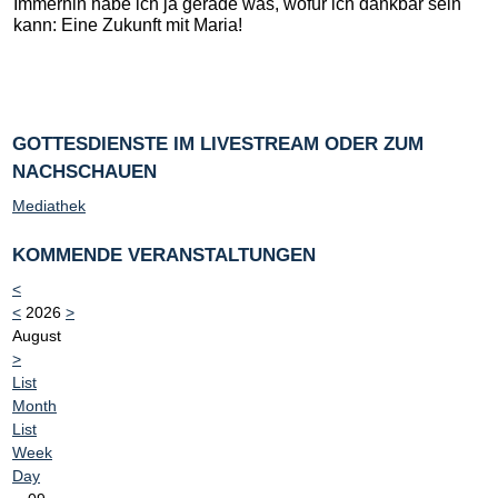
Immerhin habe ich ja gerade was, wofür ich dankbar sein
kann: Eine Zukunft mit Maria!
GOTTESDIENSTE IM LIVESTREAM ODER ZUM
NACHSCHAUEN
Mediathek
KOMMENDE VERANSTALTUNGEN
<
<
2026
>
August
>
List
Month
List
Week
Day