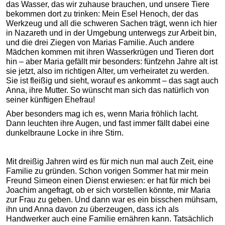
das Wasser, das wir zuhause brauchen, und unsere Tiere
bekommen dort zu trinken: Mein Esel Henoch, der das
Werkzeug und all die schweren Sachen trägt, wenn ich hier
in Nazareth und in der Umgebung unterwegs zur Arbeit bin,
und die drei Ziegen von Marias Familie. Auch andere
Mädchen kommen mit ihren Wasserkrügen und Tieren dort
hin – aber Maria gefällt mir besonders: fünfzehn Jahre alt ist
sie jetzt, also im richtigen Alter, um verheiratet zu werden.
Sie ist fleißig und sieht, worauf es ankommt – das sagt auch
Anna, ihre Mutter. So wünscht man sich das natürlich von
seiner künftigen Ehefrau!
Aber besonders mag ich es, wenn Maria fröhlich lacht.
Dann leuchten ihre Augen, und fast immer fällt dabei eine
dunkelbraune Locke in ihre Stirn.
Mit dreißig Jahren wird es für mich nun mal auch Zeit, eine
Familie zu gründen. Schon vorigen Sommer hat mir mein
Freund Simeon einen Dienst erwiesen: er hat für mich bei
Joachim angefragt, ob er sich vorstellen könnte, mir Maria
zur Frau zu geben. Und dann war es ein bisschen mühsam,
ihn und Anna davon zu überzeugen, dass ich als
Handwerker auch eine Familie ernähren kann. Tatsächlich