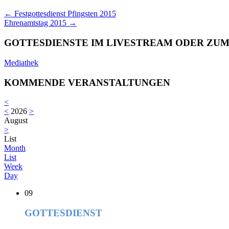
←
Festgottesdienst Pfingsten 2015
Ehrenamtstag 2015
→
GOTTESDIENSTE IM LIVESTREAM ODER ZU
Mediathek
KOMMENDE VERANSTALTUNGEN
<
<
2026
>
August
>
List
Month
List
Week
Day
09
GOTTESDIENST