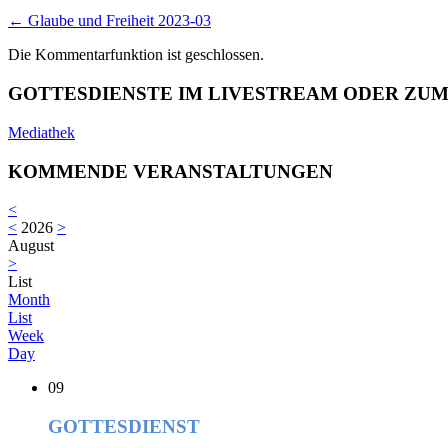
←
Glaube und Freiheit 2023-03
Die Kommentarfunktion ist geschlossen.
GOTTESDIENSTE IM LIVESTREAM ODER ZU
Mediathek
KOMMENDE VERANSTALTUNGEN
<
<
2026
>
August
>
List
Month
List
Week
Day
09
GOTTESDIENST