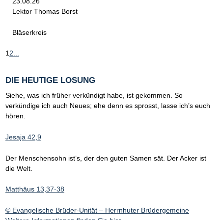
23.08.26
Lektor Thomas Borst
Bläserkreis
1
2
...
DIE HEUTIGE LOSUNG
Siehe, was ich früher verkündigt habe, ist gekommen. So
verkündige ich auch Neues; ehe denn es sprosst, lasse ich’s euch
hören.
Jesaja 42,9
Der Menschensohn ist’s, der den guten Samen sät. Der Acker ist
die Welt.
Matthäus 13,37-38
© Evangelische Brüder-Unität – Herrnhuter Brüdergemeine