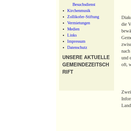
Besuchsdienst
Kirchenmusik
Zollikofer-Stiftung
Diak
Vermietungen
die V
Medien
bewäh
Links
Geme
Impressum
zwis
Datenschutz
nach 
UNSERE AKTUELLE
und 
GEMEINDEZEITSCH
oft,
RIFT
Zweim
Info
Lande