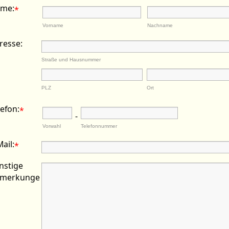
me:
*
Vorname
Nachname
resse:
Straße und Hausnummer
PLZ
Ort
lefon:
*
-
Vorwahl
Telefonnummer
ail:
*
nstige
merkunge