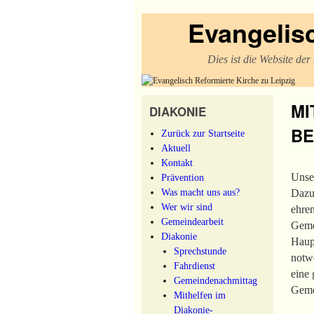
Evangelisc
Dies ist die Website de
MI
DIAKONIE
BE
Zurück zur Startseite
Aktuell
Kontakt
Unse
Prävention
Was macht uns aus?
Dazu
Wer wir sind
ehre
Gemeindearbeit
Geme
Diakonie
Haup
Sprechstunde
notw
Fahrdienst
eine 
Gemeindenachmittag
Geme
Mithelfen im
Diakonie-