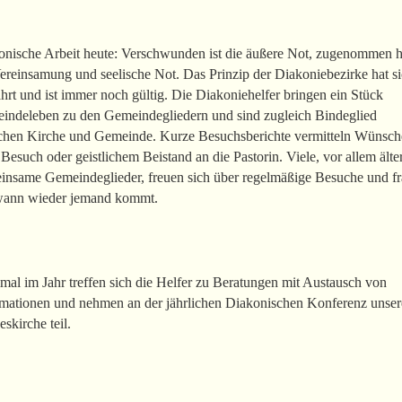
onische Arbeit heute: Verschwunden ist die äußere Not, zugenommen h
ereinsamung und seelische Not. Das Prinzip der Diakoniebezirke hat s
rt und ist immer noch gültig. Die Diakoniehelfer bringen ein Stück
indeleben zu den Gemeindegliedern und sind zugleich Bindeglied
chen Kirche und Gemeinde. Kurze Besuchsberichte vermitteln Wünsch
Besuch oder geistlichem Beistand an die Pastorin. Viele, vor allem älte
einsame Gemeindeglieder, freuen sich über regelmäßige Besuche und f
 wann wieder jemand kommt.
al im Jahr treffen sich die Helfer zu Beratungen mit Austausch von
rmationen und nehmen an der jährlichen Diakonischen Konferenz unser
skirche teil.