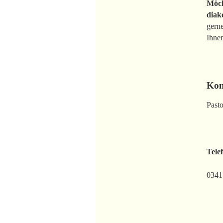
Möch
diak
gerne
Ihnen
Kon
Past
Tele
0341