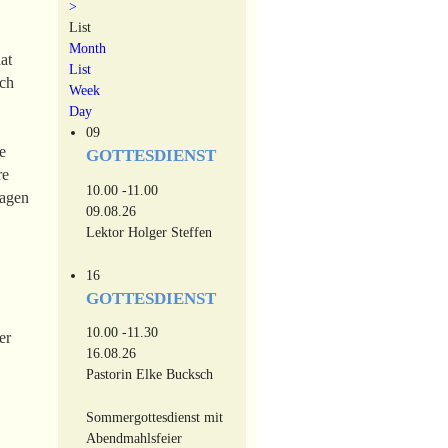
>
List
Month
at
List
ich
Week
Day
09
e
GOTTESDIENST
re
10.00 -11.00
ragen
09.08.26
Lektor Holger Steffen
16
GOTTESDIENST
10.00 -11.30
er
16.08.26
Pastorin Elke Bucksch
Sommergottesdienst mit
Abendmahlsfeier