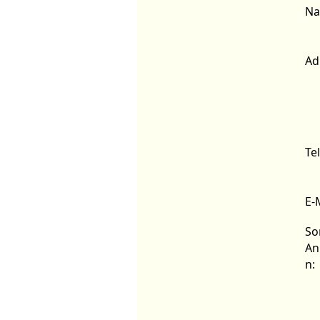
Na
Ad
Te
E-M
So
An
n: