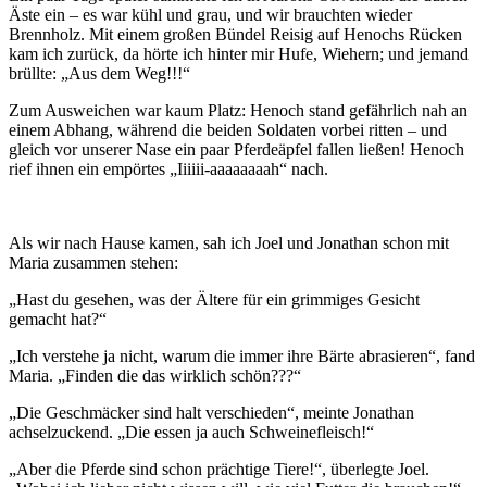
Äste ein – es war kühl und grau, und wir brauchten wieder
Brennholz. Mit einem großen Bündel Reisig auf Henochs Rücken
kam ich zurück, da hörte ich hinter mir Hufe, Wiehern; und jemand
brüllte: „Aus dem Weg!!!“
Zum Ausweichen war kaum Platz: Henoch stand gefährlich nah an
einem Abhang, während die beiden Soldaten vorbei ritten – und
gleich vor unserer Nase ein paar Pferdeäpfel fallen ließen! Henoch
rief ihnen ein empörtes „Iiiiii-aaaaaaaah“ nach.
Als wir nach Hause kamen, sah ich Joel und Jonathan schon mit
Maria zusammen stehen:
„Hast du gesehen, was der Ältere für ein grimmiges Gesicht
gemacht hat?“
„Ich verstehe ja nicht, warum die immer ihre Bärte abrasieren“, fand
Maria. „Finden die das wirklich schön???“
„Die Geschmäcker sind halt verschieden“, meinte Jonathan
achselzuckend. „Die essen ja auch Schweinefleisch!“
„Aber die Pferde sind schon prächtige Tiere!“, überlegte Joel.