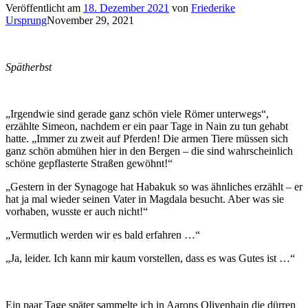
Veröffentlicht am
18. Dezember 2021
von
Friederike
Ursprung
November 29, 2021
Spätherbst
„Irgendwie sind gerade ganz schön viele Römer unterwegs“,
erzählte Simeon, nachdem er ein paar Tage in Nain zu tun gehabt
hatte. „Immer zu zweit auf Pferden! Die armen Tiere müssen sich
ganz schön abmühen hier in den Bergen – die sind wahrscheinlich
schöne gepflasterte Straßen gewöhnt!“
„Gestern in der Synagoge hat Habakuk so was ähnliches erzählt – er
hat ja mal wieder seinen Vater in Magdala besucht. Aber was sie
vorhaben, wusste er auch nicht!“
„Vermutlich werden wir es bald erfahren …“
„Ja, leider. Ich kann mir kaum vorstellen, dass es was Gutes ist …“
Ein paar Tage später sammelte ich in Aarons Olivenhain die dürren