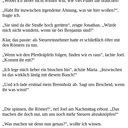
„Wobei ich lieber nicht wissen will, wie viel Futter die brauchen!“
„Habt Ihr inzwischen irgendeine Ahnung, was sie hier wollen?“,
fragte ich.
„Sie sind da die Straße hoch geritten“, zeigte Jonathan. „Würde
mich nicht wundern, wenn sie bei Benjamin sind!“
Klar, das passte: als Steuereinnehmer hatte er schließlich öfter mit
den Römern zu tun.
„Wenn wir den Pferdeäpfeln folgen, finden wir es raus“, lachte Joel.
„Kommt ihr mit?“
„Ich lege mich lieber ein bisschen hin“, ächzte Maria. „Inzwischen
ist das wirklich lästig mit diesem Bauch!“
„Und ich lade erstmal mein Brennholz ab. Sagt uns Bescheid, wenn
ihr was wisst!“
„Die spinnen, die Römer!“, rief Joel am Nachmittag erbost. „Das
machen die doch nur, um uns noch mehr Steuern abzuknöpfen!“
„Was machen sie denn nun genau?“, wollte ich wissen.