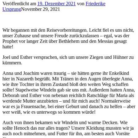
Veröffentlicht am
19. Dezember 2021
von
Friederike
Ursprung
November 29, 2021
Wir begannen mit den Reisevorbereitungen. Leicht fiel es uns nicht,
unser Zuhause und unsere Freude zurückzulassen – egal, was der
Prophet vor langer Zeit über Bethlehem und den Messias gesagt
hatte!
Joel und Esther versprachen, sich um unsere Ziegen und Hühner zu
kümmern.
Anna und Joachim waren traurig – sie hätten gerne ihr Enkelkind
hier in Nazareth begrüßt. Mit Tränen in den Augen überlegte Anna,
wie ihre Tochter in ihrem Zustand bloß den weiten Weg schaffen
sollte! Stapelweise Windeln gab sie uns mit. Außerdem hatten Anna,
Deborah und Esther von nebenan reichlich Ratschläge für Maria als
werdende Mutter anzubieten – und für mich auch! Normalerweise
war es ja Frauensache, bei einer Geburt und danach zu helfen – aber
wer weiß, wie es unterwegs so kommen würde!
Auch von ihnen bekamen wir Windeln und warme Decken. Wie
sollte Henoch das nur alles tragen? Unsere Kleidung mussten wir ja
auch noch mitnehmen, und Futter für ihn, am besten auch Vorräte