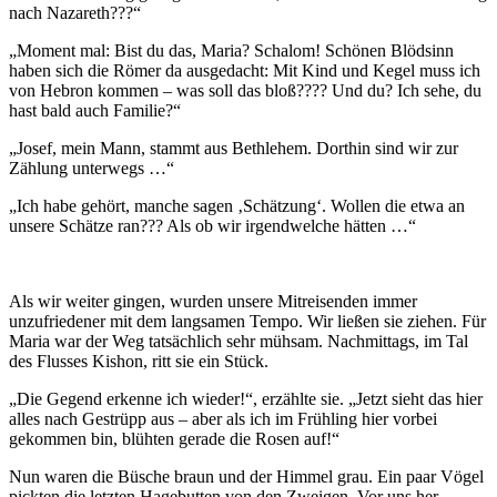
nach Nazareth???“
„Moment mal: Bist du das, Maria? Schalom! Schönen Blödsinn
haben sich die Römer da ausgedacht: Mit Kind und Kegel muss ich
von Hebron kommen – was soll das bloß???? Und du? Ich sehe, du
hast bald auch Familie?“
„Josef, mein Mann, stammt aus Bethlehem. Dorthin sind wir zur
Zählung unterwegs …“
„Ich habe gehört, manche sagen ‚Schätzung‘. Wollen die etwa an
unsere Schätze ran??? Als ob wir irgendwelche hätten …“
Als wir weiter gingen, wurden unsere Mitreisenden immer
unzufriedener mit dem langsamen Tempo. Wir ließen sie ziehen. Für
Maria war der Weg tatsächlich sehr mühsam. Nachmittags, im Tal
des Flusses Kishon, ritt sie ein Stück.
„Die Gegend erkenne ich wieder!“, erzählte sie. „Jetzt sieht das hier
alles nach Gestrüpp aus – aber als ich im Frühling hier vorbei
gekommen bin, blühten gerade die Rosen auf!“
Nun waren die Büsche braun und der Himmel grau. Ein paar Vögel
pickten die letzten Hagebutten von den Zweigen. Vor uns her