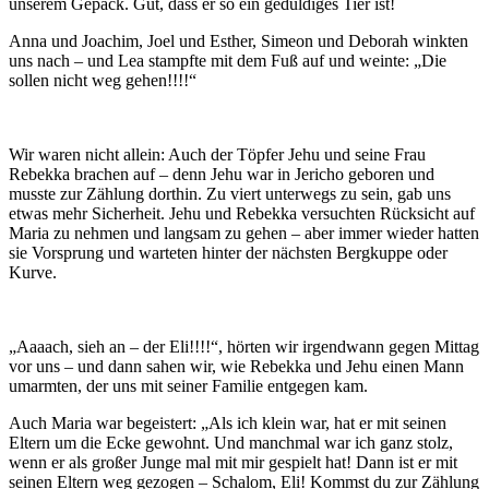
unserem Gepäck. Gut, dass er so ein geduldiges Tier ist!
Anna und Joachim, Joel und Esther, Simeon und Deborah winkten
uns nach – und Lea stampfte mit dem Fuß auf und weinte: „Die
sollen nicht weg gehen!!!!“
Wir waren nicht allein: Auch der Töpfer Jehu und seine Frau
Rebekka brachen auf – denn Jehu war in Jericho geboren und
musste zur Zählung dorthin. Zu viert unterwegs zu sein, gab uns
etwas mehr Sicherheit. Jehu und Rebekka versuchten Rücksicht auf
Maria zu nehmen und langsam zu gehen – aber immer wieder hatten
sie Vorsprung und warteten hinter der nächsten Bergkuppe oder
Kurve.
„Aaaach, sieh an – der Eli!!!!“, hörten wir irgendwann gegen Mittag
vor uns – und dann sahen wir, wie Rebekka und Jehu einen Mann
umarmten, der uns mit seiner Familie entgegen kam.
Auch Maria war begeistert: „Als ich klein war, hat er mit seinen
Eltern um die Ecke gewohnt. Und manchmal war ich ganz stolz,
wenn er als großer Junge mal mit mir gespielt hat! Dann ist er mit
seinen Eltern weg gezogen – Schalom, Eli! Kommst du zur Zählung