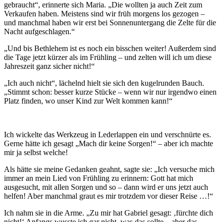
gebraucht“, erinnerte sich Maria. „Die wollten ja auch Zeit zum
Verkaufen haben. Meistens sind wir früh morgens los gezogen –
und manchmal haben wir erst bei Sonnenuntergang die Zelte für die
Nacht aufgeschlagen.“
„Und bis Bethlehem ist es noch ein bisschen weiter! Außerdem sind
die Tage jetzt kürzer als im Frühling – und zelten will ich um diese
Jahreszeit ganz sicher nicht!“
„Ich auch nicht“, lächelnd hielt sie sich den kugelrunden Bauch.
„Stimmt schon: besser kurze Stücke – wenn wir nur irgendwo einen
Platz finden, wo unser Kind zur Welt kommen kann!“
Ich wickelte das Werkzeug in Lederlappen ein und verschnürte es.
Gerne hätte ich gesagt „Mach dir keine Sorgen!“ – aber ich machte
mir ja selbst welche!
Als hätte sie meine Gedanken geahnt, sagte sie: „Ich versuche mich
immer an mein Lied von Frühling zu erinnern: Gott hat mich
ausgesucht, mit allen Sorgen und so – dann wird er uns jetzt auch
helfen! Aber manchmal graut es mir trotzdem vor dieser Reise …!“
Ich nahm sie in die Arme. „Zu mir hat Gabriel gesagt: ‚fürchte dich
nicht!‘ Anfangs wusste ich gar nicht, was das sollte – aber das