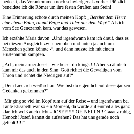
bedeckt, das Vorankommen noch schwieriger als vorher. Plötzlich
beneidete ich die Römer um ihre festen Straßen aus Stein!
Eine Erinnerung echote durch meinen Kopf:
„Bereitet dem Herrn
eine ebene Bahn, räumt Berge und Täler aus dem Weg!“
Als ich
vom See Genezareth kam, war das gewesen.
Ich erzählte Maria davon: „Und irgendwann kam ich drauf, dass es
bei diesem Ausgleich zwischen oben und unten ja auch um
Menschen gehen könnte -“, und dann musste ich mit einem
Hustenanfall kämpfen.
„Ach, mein armer Josef – wie heiser du klingst!!! Aber so ähnlich
kam mir das auch in den Sinn: Gott richtet die Gewaltigen vom
Thron und richtet die Niedrigen auf!“
„Dein Lied, ich weiß schon. Wie bist du eigentlich auf diese ganzen
Gedanken gekommen?“
„Mir ging so viel im Kopf rum auf der Reise – und irgendwann bei
Tante Elisabeth war so ein Moment, da wurde auf einmal alles ganz
klar, ich weiß auch nicht – JOSEF!!!!! OH NEIIIIN!! Gaaanz ruhig,
Henoch! Josef, kannst du aufstehen? Das hat uns gerade noch
gefehlt!!!!!“