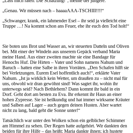
„Lass mich raten: Die Schätzung!“, meinte der jüngere.
„Genau. Wir müssen nach – haaaaAAA-TSCHIII!!!!“
„Schwanger, krank, ein lahmender Esel – ihr seid ja vielleicht eine
Truppe …! Na kommt schon ans Feuer, ehe ihr euch den Tod holt!“
Sie boten uns Brot und Wasser an, wir steuerten Datteln und Oliven
bei. Mit einer der Windeln aus unserem Gepäck verband Maria
meine Hand. Aus einer zweiten machte sie eine Bandage für
Henochs Huf. Die Hirten – Vater und Sohn namens Nahum und
Baruch – hatten eine Salbe in ihren Vorräten. „Den Schafen hilft sie
bei Verletzungen. Eurem Esel hoffentlich auch!“, erklärte Vater
Nahum. „Ist ja wirklich kein Wetter, um draußen zu – nicht mal für
uns, obwohl wir dran gewöhnt sind! Was sagtet ihr, wohin ihr
unterwegs seid? Nach Bethlehem? Dann kommt ihr bald in ein
Dorf. Geht dort am besten zu Eva. Ihr erkennt ihr Haus an einer
hohen Zypresse. Sie ist heilkundig und hat immer wirksame Kräuter
und Salben auf Lager – auch gegen deinen Husten. Aber wartet
nicht zu lang, bald geht die Sonne unter!“
Tatsächlich war unter den Wolken schon ein gelblicher Schimmer
am Himmel zu sehen. Der Regen hatte aufgehört. Wir dankten den
beiden für ihre Hilfe – das heißt: Maria dankte ihnen; ich hustete