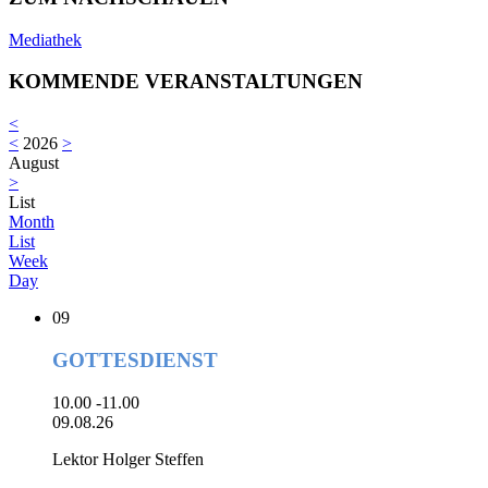
Mediathek
KOMMENDE VERANSTALTUNGEN
<
<
2026
>
August
>
List
Month
List
Week
Day
09
GOTTESDIENST
10.00 -11.00
09.08.26
Lektor Holger Steffen