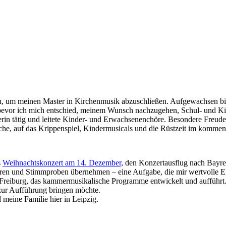
en, um meinen Master in Kirchenmusik abzuschließen. Aufgewachsen bi
bevor ich mich entschied, meinem Wunsch nachzugehen, Schul- und Ki
rin tätig und leitete Kinder- und Erwachsenenchöre. Besondere Freude b
che, auf das Krippenspiel, Kindermusicals und die Rüstzeit im kommen
s
Weihnachtskonzert am 14. Dezember,
den Konzertausflug nach Bayre
ren und Stimmproben übernehmen – eine Aufgabe, die mir wertvolle Einb
Freiburg, das kammermusikalische Programme entwickelt und aufführt.
g zur Aufführung bringen möchte.
 meine Familie hier in Leipzig.