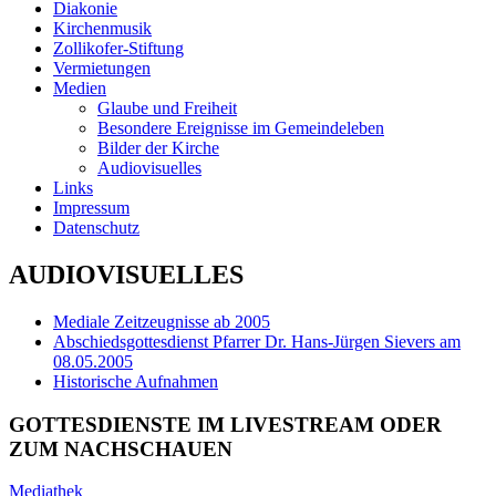
Diakonie
Kirchenmusik
Zollikofer-Stiftung
Vermietungen
Medien
Glaube und Freiheit
Besondere Ereignisse im Gemeindeleben
Bilder der Kirche
Audiovisuelles
Links
Impressum
Datenschutz
AUDIOVISUELLES
Mediale Zeitzeugnisse ab 2005
Abschiedsgottesdienst Pfarrer Dr. Hans-Jürgen Sievers am
08.05.2005
Historische Aufnahmen
GOTTESDIENSTE IM LIVESTREAM ODER
ZUM NACHSCHAUEN
Mediathek