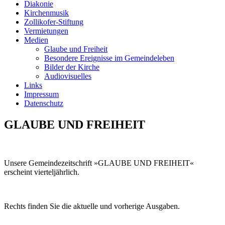
Diakonie
Kirchenmusik
Zollikofer-Stiftung
Vermietungen
Medien
Glaube und Freiheit
Besondere Ereignisse im Gemeindeleben
Bilder der Kirche
Audiovisuelles
Links
Impressum
Datenschutz
GLAUBE UND FREIHEIT
Unsere Gemeindezeitschrift »GLAUBE UND FREIHEIT«
erscheint vierteljährlich.
Rechts finden Sie die aktuelle und vorherige Ausgaben.