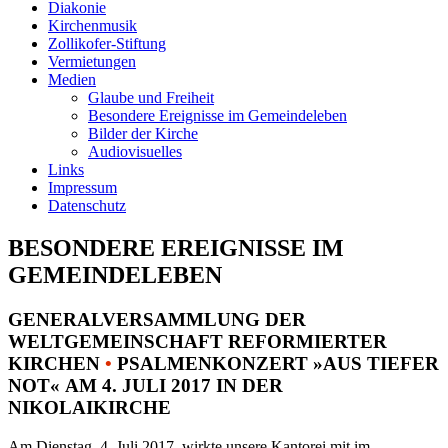
Diakonie
Kirchenmusik
Zollikofer-Stiftung
Vermietungen
Medien
Glaube und Freiheit
Besondere Ereignisse im Gemeindeleben
Bilder der Kirche
Audiovisuelles
Links
Impressum
Datenschutz
BESONDERE EREIGNISSE IM
GEMEINDELEBEN
GENERALVERSAMMLUNG DER
WELTGEMEINSCHAFT REFORMIERTER
KIRCHEN
•
PSALMENKONZERT »AUS TIEFER
NOT« AM 4. JULI 2017 IN DER
NIKOLAIKIRCHE
Am Dienstag, 4. Juli 2017, wirkte unsere Kantorei mit im