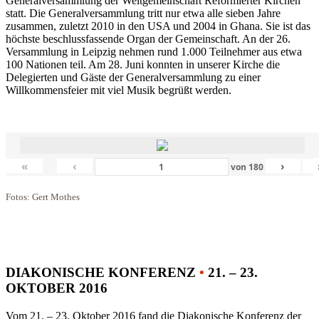
Generalversammlung der Weltgemeinschaft Reformierter Kirchen
statt. Die Generalversammlung tritt nur etwa alle sieben Jahre
zusammen, zuletzt 2010 in den USA und 2004 in Ghana. Sie ist das
höchste beschlussfassende Organ der Gemeinschaft. An der 26.
Versammlung in Leipzig nehmen rund 1.000 Teilnehmer aus etwa
100 Nationen teil. Am 28. Juni konnten in unserer Kirche die
Delegierten und Gäste der Generalversammlung zu einer
Willkommensfeier mit viel Musik begrüßt werden.
«
‹
›
von
180
Fotos: Gert Mothes
DIAKONISCHE KONFERENZ
•
21. – 23.
OKTOBER 2016
Vom 21. – 23. Oktober 2016 fand die Diakonische Konferenz der