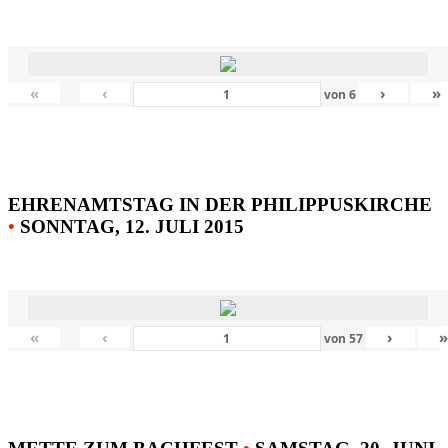
«
‹
›
»
von
6
EHRENAMTSTAG IN DER PHILIPPUSKIRCHE
•
SONNTAG, 12. JULI 2015
«
‹
›
von
57