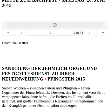
METTE ZUM BACHFEST
•
SAMSTAG, 20. JUNI
2015
«
‹
›
»
von
18
Fotos: Tom Fichtner
SANIERUNG DER JEHMLICH-ORGEL UND
FESTGOTTESDIENST ZU IHRER
NEUEINWEIHUNG
•
PFINGSTEN 2015
Sieben Wochen – zwischen Ostern und Pfingsten – hatten
Orgelbauer der Firma Jehmlich, Dresden, das Instrument vom Staub
vergangener Jahrzehnte befreit, die Pfeifen im Ultraschallbad
gereinigt, mit großer Fachkenntnis Reparaturen vorgenommen und
den Klangkörper einer Neuintonation unterzogen.