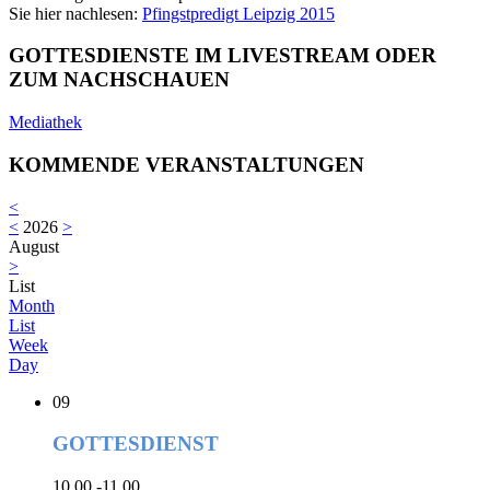
Sie hier nachlesen:
Pfingstpredigt Leipzig 2015
GOTTESDIENSTE IM LIVESTREAM ODER
ZUM NACHSCHAUEN
Mediathek
KOMMENDE VERANSTALTUNGEN
<
<
2026
>
August
>
List
Month
List
Week
Day
09
GOTTESDIENST
10.00 -11.00