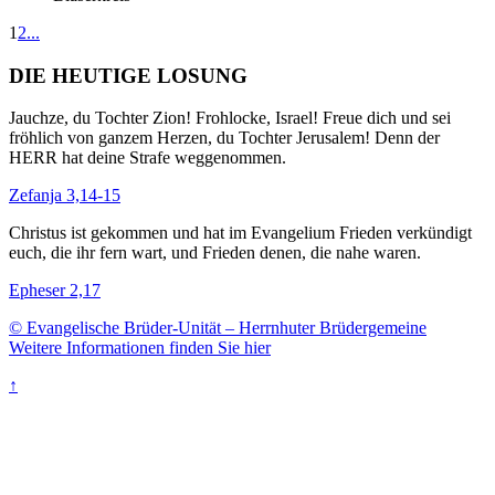
1
2
...
DIE HEUTIGE LOSUNG
Jauchze, du Tochter Zion! Frohlocke, Israel! Freue dich und sei
fröhlich von ganzem Herzen, du Tochter Jerusalem! Denn der
HERR hat deine Strafe weggenommen.
Zefanja 3,14-15
Christus ist gekommen und hat im Evangelium Frieden verkündigt
euch, die ihr fern wart, und Frieden denen, die nahe waren.
Epheser 2,17
© Evangelische Brüder-Unität – Herrnhuter Brüdergemeine
Weitere Informationen finden Sie hier
↑