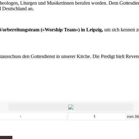
n Theologen, Liturgen und Musikerinnen berufen worden. Dem Gottesdi
d Deutschland an.
s Vorbereitungsteam (»Worship Team«) in Leipzig,
um sich kennen zu
nstausschuss den Gottesdienst in unserer Kirche. Die Predigt hielt Rev
‹
von
3