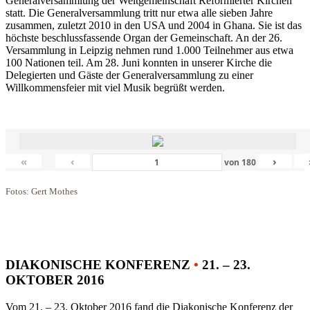
Generalversammlung der Weltgemeinschaft Reformierter Kirchen
statt. Die Generalversammlung tritt nur etwa alle sieben Jahre
zusammen, zuletzt 2010 in den USA und 2004 in Ghana. Sie ist das
höchste beschlussfassende Organ der Gemeinschaft. An der 26.
Versammlung in Leipzig nehmen rund 1.000 Teilnehmer aus etwa
100 Nationen teil. Am 28. Juni konnten in unserer Kirche die
Delegierten und Gäste der Generalversammlung zu einer
Willkommensfeier mit viel Musik begrüßt werden.
«
‹
›
von
180
Fotos: Gert Mothes
DIAKONISCHE KONFERENZ
•
21. – 23.
OKTOBER 2016
Vom 21. – 23. Oktober 2016 fand die Diakonische Konferenz der