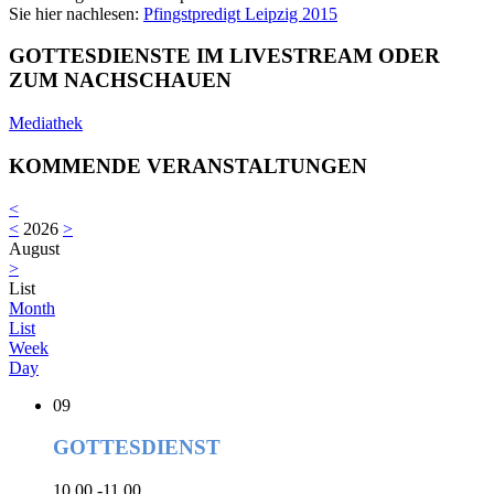
Sie hier nachlesen:
Pfingstpredigt Leipzig 2015
GOTTESDIENSTE IM LIVESTREAM ODER
ZUM NACHSCHAUEN
Mediathek
KOMMENDE VERANSTALTUNGEN
<
<
2026
>
August
>
List
Month
List
Week
Day
09
GOTTESDIENST
10.00 -11.00