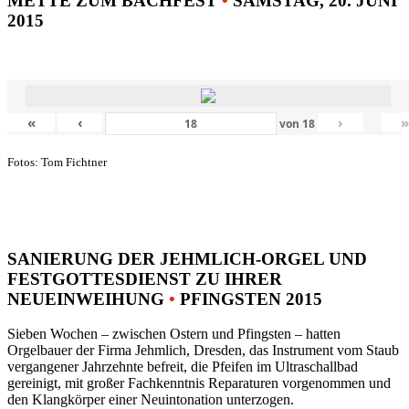
METTE ZUM BACHFEST
•
SAMSTAG, 20. JUNI
2015
«
‹
›
von
18
Fotos: Tom Fichtner
SANIERUNG DER JEHMLICH-ORGEL UND
FESTGOTTESDIENST ZU IHRER
NEUEINWEIHUNG
•
PFINGSTEN 2015
Sieben Wochen – zwischen Ostern und Pfingsten – hatten
Orgelbauer der Firma Jehmlich, Dresden, das Instrument vom Staub
vergangener Jahrzehnte befreit, die Pfeifen im Ultraschallbad
gereinigt, mit großer Fachkenntnis Reparaturen vorgenommen und
den Klangkörper einer Neuintonation unterzogen.