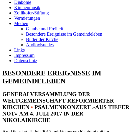
Diakonie
Kirchenmusik
Zollikofer-Stiftung
Vermietungen
Medien
Glaube und Freiheit
Besondere Ereignisse im Gemeindeleben
Bilder der Kirche
Audiovisuelles
Links
Impressum
Datenschutz
BESONDERE EREIGNISSE IM
GEMEINDELEBEN
GENERALVERSAMMLUNG DER
WELTGEMEINSCHAFT REFORMIERTER
KIRCHEN
•
PSALMENKONZERT »AUS TIEFER
NOT« AM 4. JULI 2017 IN DER
NIKOLAIKIRCHE
Am Dienstag, 4. Juli 2017, wirkte unsere Kantorei mit im