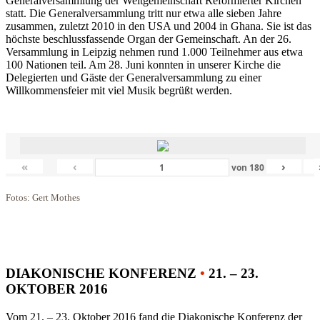
Generalversammlung der Weltgemeinschaft Reformierter Kirchen
statt. Die Generalversammlung tritt nur etwa alle sieben Jahre
zusammen, zuletzt 2010 in den USA und 2004 in Ghana. Sie ist das
höchste beschlussfassende Organ der Gemeinschaft. An der 26.
Versammlung in Leipzig nehmen rund 1.000 Teilnehmer aus etwa
100 Nationen teil. Am 28. Juni konnten in unserer Kirche die
Delegierten und Gäste der Generalversammlung zu einer
Willkommensfeier mit viel Musik begrüßt werden.
«
‹
›
von
180
Fotos: Gert Mothes
DIAKONISCHE KONFERENZ
•
21. – 23.
OKTOBER 2016
Vom 21. – 23. Oktober 2016 fand die Diakonische Konferenz der