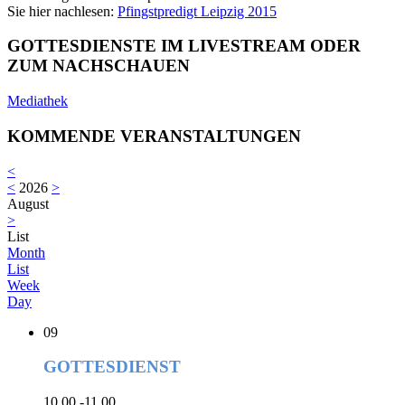
Sie hier nachlesen:
Pfingstpredigt Leipzig 2015
GOTTESDIENSTE IM LIVESTREAM ODER
ZUM NACHSCHAUEN
Mediathek
KOMMENDE VERANSTALTUNGEN
<
<
2026
>
August
>
List
Month
List
Week
Day
09
GOTTESDIENST
10.00 -11.00