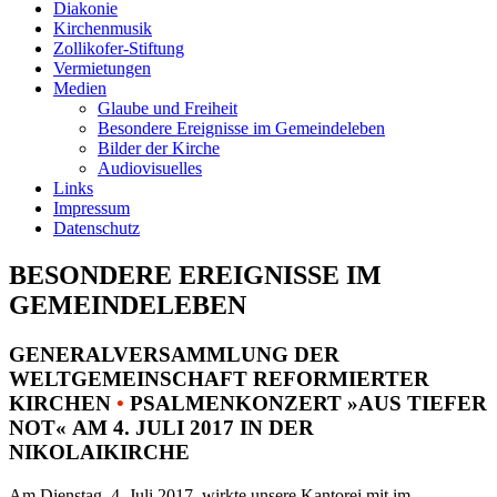
Diakonie
Kirchenmusik
Zollikofer-Stiftung
Vermietungen
Medien
Glaube und Freiheit
Besondere Ereignisse im Gemeindeleben
Bilder der Kirche
Audiovisuelles
Links
Impressum
Datenschutz
BESONDERE EREIGNISSE IM
GEMEINDELEBEN
GENERALVERSAMMLUNG DER
WELTGEMEINSCHAFT REFORMIERTER
KIRCHEN
•
PSALMENKONZERT »AUS TIEFER
NOT« AM 4. JULI 2017 IN DER
NIKOLAIKIRCHE
Am Dienstag, 4. Juli 2017, wirkte unsere Kantorei mit im