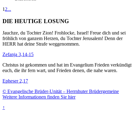
1
2
...
DIE HEUTIGE LOSUNG
Jauchze, du Tochter Zion! Frohlocke, Israel! Freue dich und sei
fröhlich von ganzem Herzen, du Tochter Jerusalem! Denn der
HERR hat deine Strafe weggenommen.
Zefanja 3,14-15
Christus ist gekommen und hat im Evangelium Frieden verkündigt
euch, die ihr fern wart, und Frieden denen, die nahe waren.
Epheser 2,17
© Evangelische Brüder-Unität – Herrnhuter Brüdergemeine
Weitere Informationen finden Sie hier
↑