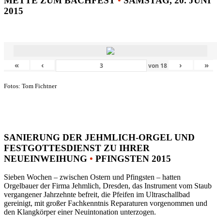
METTE ZUM BACHFEST
•
SAMSTAG, 20. JUNI
2015
«
‹
›
»
von
18
Fotos: Tom Fichtner
SANIERUNG DER JEHMLICH-ORGEL UND
FESTGOTTESDIENST ZU IHRER
NEUEINWEIHUNG
•
PFINGSTEN 2015
Sieben Wochen – zwischen Ostern und Pfingsten – hatten
Orgelbauer der Firma Jehmlich, Dresden, das Instrument vom Staub
vergangener Jahrzehnte befreit, die Pfeifen im Ultraschallbad
gereinigt, mit großer Fachkenntnis Reparaturen vorgenommen und
den Klangkörper einer Neuintonation unterzogen.