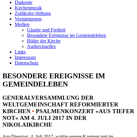
Diakonie
Kirchenmusik
Zollikofer-Stiftung
Vermietungen
Medien
Glaube und Freiheit
Besondere Ereignisse im Gemeindeleben
Bilder der Kirche
Audiovisuelles
Links
Impressum
Datenschutz
BESONDERE EREIGNISSE IM
GEMEINDELEBEN
GENERALVERSAMMLUNG DER
WELTGEMEINSCHAFT REFORMIERTER
KIRCHEN
•
PSALMENKONZERT »AUS TIEFER
NOT« AM 4. JULI 2017 IN DER
NIKOLAIKIRCHE
Am Dienstag, 4. Juli 2017, wirkte unsere Kantorei mit im