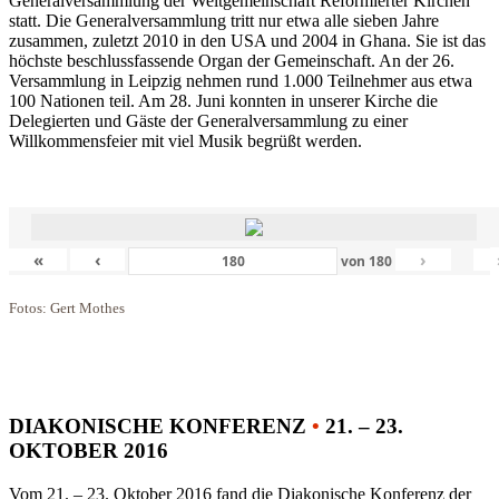
Generalversammlung der Weltgemeinschaft Reformierter Kirchen
statt. Die Generalversammlung tritt nur etwa alle sieben Jahre
zusammen, zuletzt 2010 in den USA und 2004 in Ghana. Sie ist das
höchste beschlussfassende Organ der Gemeinschaft. An der 26.
Versammlung in Leipzig nehmen rund 1.000 Teilnehmer aus etwa
100 Nationen teil. Am 28. Juni konnten in unserer Kirche die
Delegierten und Gäste der Generalversammlung zu einer
Willkommensfeier mit viel Musik begrüßt werden.
«
‹
›
von
180
Fotos: Gert Mothes
DIAKONISCHE KONFERENZ
•
21. – 23.
OKTOBER 2016
Vom 21. – 23. Oktober 2016 fand die Diakonische Konferenz der