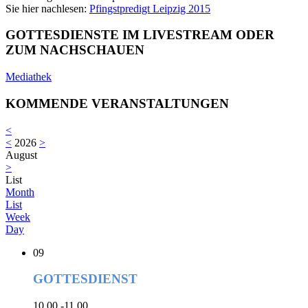
Sie hier nachlesen:
Pfingstpredigt Leipzig 2015
GOTTESDIENSTE IM LIVESTREAM ODER
ZUM NACHSCHAUEN
Mediathek
KOMMENDE VERANSTALTUNGEN
<
<
2026
>
August
>
List
Month
List
Week
Day
09
GOTTESDIENST
10.00 -11.00