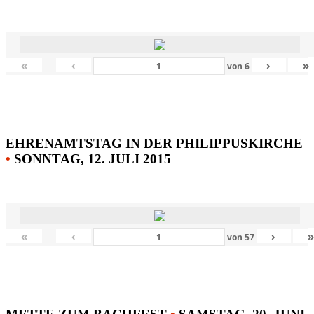
«
‹
›
»
von
6
EHRENAMTSTAG IN DER PHILIPPUSKIRCHE
•
SONNTAG, 12. JULI 2015
«
‹
›
von
57