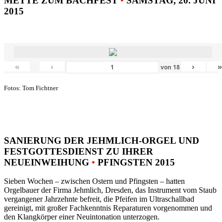
METTE ZUM BACHFEST
•
SAMSTAG, 20. JUNI
2015
«
‹
›
von
18
Fotos: Tom Fichtner
SANIERUNG DER JEHMLICH-ORGEL UND
FESTGOTTESDIENST ZU IHRER
NEUEINWEIHUNG
•
PFINGSTEN 2015
Sieben Wochen – zwischen Ostern und Pfingsten – hatten
Orgelbauer der Firma Jehmlich, Dresden, das Instrument vom Staub
vergangener Jahrzehnte befreit, die Pfeifen im Ultraschallbad
gereinigt, mit großer Fachkenntnis Reparaturen vorgenommen und
den Klangkörper einer Neuintonation unterzogen.