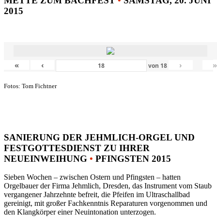
METTE ZUM BACHFEST
•
SAMSTAG, 20. JUNI
2015
«
‹
›
von
18
Fotos: Tom Fichtner
SANIERUNG DER JEHMLICH-ORGEL UND
FESTGOTTESDIENST ZU IHRER
NEUEINWEIHUNG
•
PFINGSTEN 2015
Sieben Wochen – zwischen Ostern und Pfingsten – hatten
Orgelbauer der Firma Jehmlich, Dresden, das Instrument vom Staub
vergangener Jahrzehnte befreit, die Pfeifen im Ultraschallbad
gereinigt, mit großer Fachkenntnis Reparaturen vorgenommen und
den Klangkörper einer Neuintonation unterzogen.