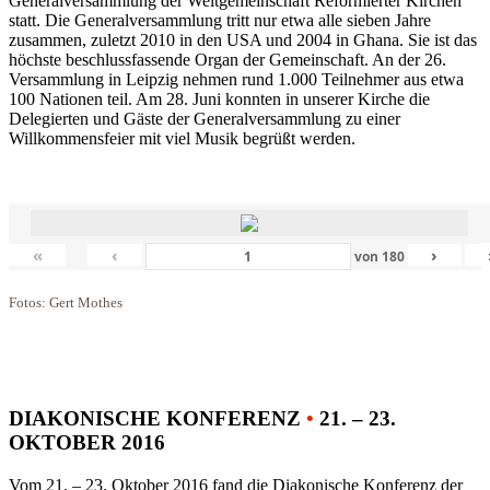
Generalversammlung der Weltgemeinschaft Reformierter Kirchen
statt. Die Generalversammlung tritt nur etwa alle sieben Jahre
zusammen, zuletzt 2010 in den USA und 2004 in Ghana. Sie ist das
höchste beschlussfassende Organ der Gemeinschaft. An der 26.
Versammlung in Leipzig nehmen rund 1.000 Teilnehmer aus etwa
100 Nationen teil. Am 28. Juni konnten in unserer Kirche die
Delegierten und Gäste der Generalversammlung zu einer
Willkommensfeier mit viel Musik begrüßt werden.
«
‹
›
von
180
Fotos: Gert Mothes
DIAKONISCHE KONFERENZ
•
21. – 23.
OKTOBER 2016
Vom 21. – 23. Oktober 2016 fand die Diakonische Konferenz der