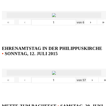
«
‹
›
»
von
6
EHRENAMTSTAG IN DER PHILIPPUSKIRCHE
•
SONNTAG, 12. JULI 2015
«
‹
›
von
57