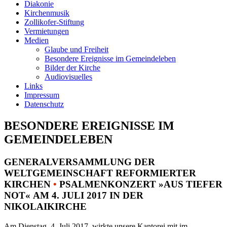
Diakonie
Kirchenmusik
Zollikofer-Stiftung
Vermietungen
Medien
Glaube und Freiheit
Besondere Ereignisse im Gemeindeleben
Bilder der Kirche
Audiovisuelles
Links
Impressum
Datenschutz
BESONDERE EREIGNISSE IM
GEMEINDELEBEN
GENERALVERSAMMLUNG DER
WELTGEMEINSCHAFT REFORMIERTER
KIRCHEN
•
PSALMENKONZERT »AUS TIEFER
NOT« AM 4. JULI 2017 IN DER
NIKOLAIKIRCHE
Am Dienstag, 4. Juli 2017, wirkte unsere Kantorei mit im